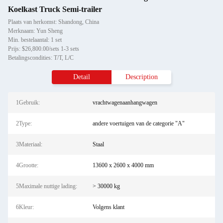
Koelkast Truck Semi-trailer
Plaats van herkomst: Shandong, China
Merknaam: Yun Sheng
Min. bestelaantal: 1 set
Prijs: $26,800.00/sets 1-3 sets
Betalingscondities: T/T, L/C
Detail
Description
1Gebruik:
vrachtwagenaanhangwagen
2Type:
andere voertuigen van de categorie "A"
3Materiaal:
Staal
4Grootte:
13600 x 2600 x 4000 mm
5Maximale nuttige lading:
> 30000 kg
6Kleur:
Volgens klant