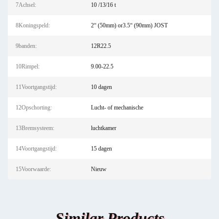
7Achsel:
10 /13/16 t
8Koningspeld:
2“ (50mm) or3.5“ (90mm) JOST
9banden:
12R22.5
10Rimpel:
9.00-22.5
11Voortgangstijd:
10 dagen
12Opschorting:
Lucht- of mechanische
13Bremsysteem:
luchtkamer
14Voortgangstijd:
15 dagen
15Voorwaarde:
Nieuw
Similar Products