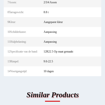
7Assen:
2/3/4 Assen
8Tarragewicht:
8.8 t
9Kleur:
Aangepaste kleur
10Schilderkunst:
Aanpassing
11Hulpbelasting:
Aanpassing
12Specificatie van de band:
12R22.5 Op maat gemaakt
13Rimpel:
9.0-22.5
14Voortgangstijd:
10 dagen
Similar Products