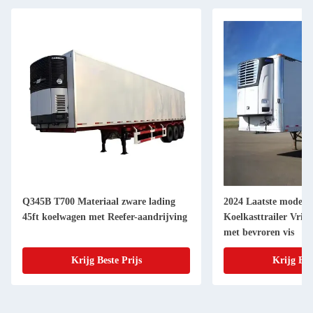
Q345B T700 Materiaal zware lading
2024 Laatste modelle
45ft koelwagen met Reefer-aandrijving
Koelkasttrailer Vrie
met bevroren vis
Krijg Beste Prijs
Krijg Bes