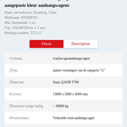
aangepaste kleur aanhangwagens
Plaats van herkomst: Shandong, China
Merknaam: WOSHENG
Min. bestelaantal: 1 set
Prijs: $18,000.00/sets 1-1 sets
Betalingscondities: T/T, L/C
Detail
Description
1Gebruik:
vrachtwagenaanhangwagen
2Type:
andere voertuigen van de categorie "A"
3Materiaal:
Staal, Q345B T700
4Grootte:
13600 x 2600 x 4000 mm
5Maximale nuttige lading:
> 30000 kg
6Productnaam:
Verkoelde semi-aanhangwagen