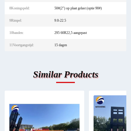
8Koningspeld:
50#(2") op plaat gelast (optie 90#)
9Rimpel:
9.0-22.5
10banden:
295 60R22,5 aangepast
11Voortgangstijd:
15 dagen
Similar Products