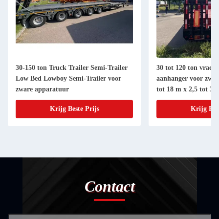
30-150 ton Truck Trailer Semi-Trailer
30 tot 120 ton vrach
Low Bed Lowboy Semi-Trailer voor
aanhanger voor zwar
zware apparatuur
tot 18 m x 2,5 tot 3 
Krijg Beste Prijs
Krijg Bes
Contact