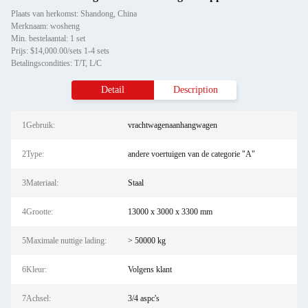
Plaats van herkomst: Shandong, China
Merknaam: wosheng
Min. bestelaantal: 1 set
Prijs: $14,000.00/sets 1-4 sets
Betalingscondities: T/T, L/C
Detail
Description
1Gebruik:
vrachtwagenaanhangwagen
2Type:
andere voertuigen van de categorie "A"
3Materiaal:
Staal
4Grootte:
13000 x 3000 x 3300 mm
5Maximale nuttige lading:
> 50000 kg
6Kleur:
Volgens klant
7Achsel:
3/4 aspc's