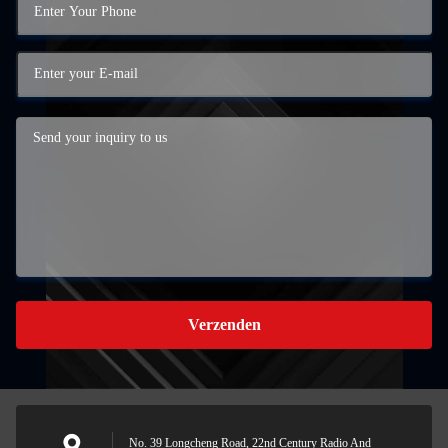
Verzenden
No. 39 Longcheng Road, 22nd Century Radio And