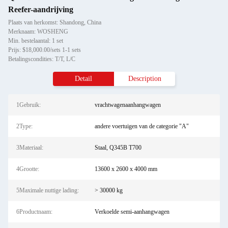
Reefer-aandrijving
Plaats van herkomst: Shandong, China
Merknaam: WOSHENG
Min. bestelaantal: 1 set
Prijs: $18,000.00/sets 1-1 sets
Betalingscondities: T/T, L/C
Detail
Description
1Gebruik:
vrachtwagenaanhangwagen
2Type:
andere voertuigen van de categorie "A"
3Materiaal:
Staal, Q345B T700
4Grootte:
13600 x 2600 x 4000 mm
5Maximale nuttige lading:
> 30000 kg
6Productnaam:
Verkoelde semi-aanhangwagen