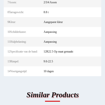
7Assen:
2/3/4 Assen
8Tarragewicht:
8.8 t
9Kleur:
Aangepaste kleur
10Schilderkunst:
Aanpassing
11Hulpbelasting:
Aanpassing
12Specificatie van de band:
12R22.5 Op maat gemaakt
13Rimpel:
9.0-22.5
14Voortgangstijd:
10 dagen
Similar Products