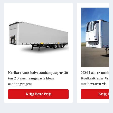
Koelkast voor halve aanhangwagens 30
2024 Laatste modelle
ton 2 3 assen aangepaste kleur
Koelkasttrailer Vrie
aanhangwagens
met bevroren vis
Krijg Beste Prijs
Krijg Bes