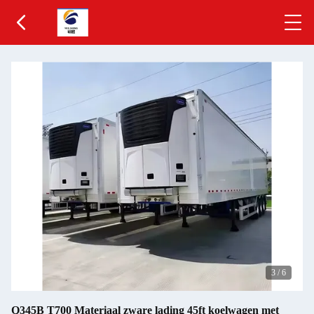
3
/
6
Q345B T700 Materiaal zware lading 45ft koelwagen met