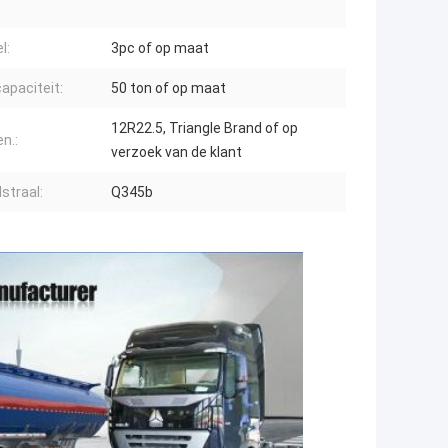
l:
3pc of op maat
apaciteit:
50 ton of op maat
12R22.5, Triangle Brand of op
n.:
verzoek van de klant
straal:
Q345b