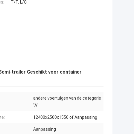
es:
T/T, L/C
mi-trailer Geschikt voor container
andere voertuigen van de categorie
"A"
te:
12400x2500x1550 of Aanpassing
Aanpassing