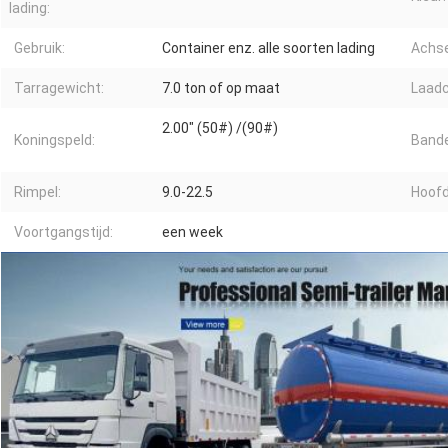
lading:
Gebruik:
Container enz. alle soorten lading
Achse
Tarragewicht:
7.0 ton of op maat
Laadc
2.00" (50#) /(90#)
Koningspeld:
Bande
Rimpel:
9.0-22.5
Hoofd
Voortgangstijd:
een week