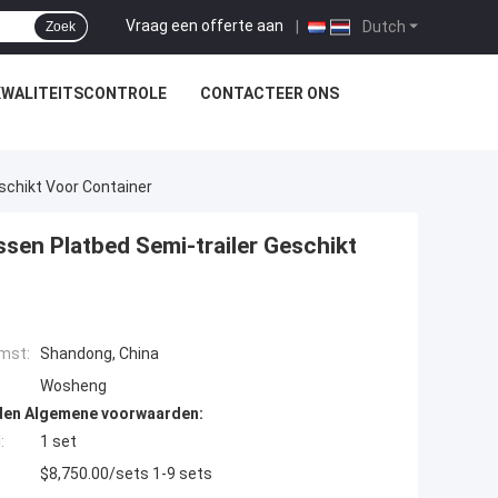
Vraag een offerte aan
|
Dutch
Zoek
KWALITEITSCONTROLE
CONTACTEER ONS
chikt Voor Container
n Platbed Semi-trailer Geschikt
mst:
Shandong, China
Wosheng
den Algemene voorwaarden:
:
1 set
$8,750.00/sets 1-9 sets