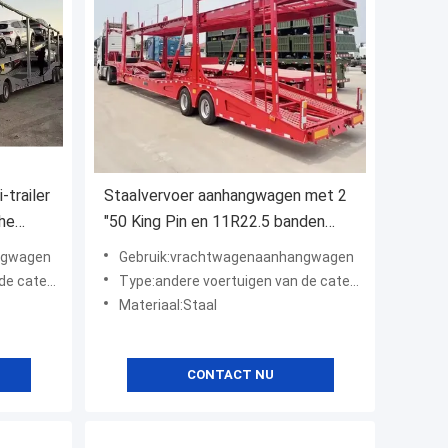
trailer
Staalvervoer aanhangwagen met 2
che
"50 King Pin en 11R22.5 banden
2,5
Hydraulisch tillen
ngwagen
Gebruik:vrachtwagenaanhangwagen
gorie "A"
Type:andere voertuigen van de categorie "A"
Materiaal:Staal
CONTACT NU