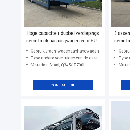
Hoge capaciteit dubbel verdiepings
3 assen
semi-truck aanhangwagen voor SUV
semi-t
ORV CUV MPV transport
SUV/OR
Gebruik:vrachtwagenaanhangwagen
Gebru
Type:andere voertuigen van de categorie "A"
Type:an
Materiaal:Staal, Q345/ T700L
Mater
CONTACT NU