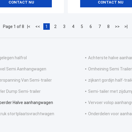
CONTACT NU
CONTACT NU
Page 1 of 8
|<
<<
1
2
3
4
5
6
7
8
>>
>|
gelegen halfrol
Achterste halve aanh
evel Semi Aanhangwagen
Omheining Semi Trailer
erspanning Van Semi-trailer
zijkant gordijn half-trail
ler Dump Semi-trailer
Semi-tailer met zijdum
oerder Halve aanhangwagen
Vervoer volop aanhan
truk stortplaatsvrachtwagen
Onderdelen voor aanh