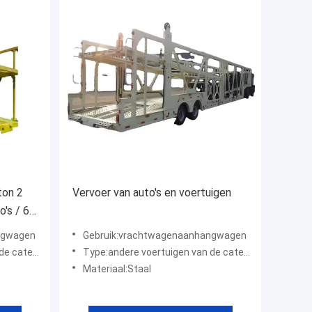
ton 2
Vervoer van auto's en voertuigen
's / 6
ngwagen
Gebruik:vrachtwagenaanhangwagen
gorie "A"
Type:andere voertuigen van de categorie "A"
Materiaal:Staal