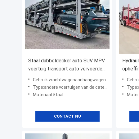
Staal dubbeldecker auto SUV MPV
Hydraul
voertuig transport auto vervoerder
opheffi
vrachtwagen halve aanhanger voor
Doppeld
Gebruik:vrachtwagenaanhangwagen
Gebru
de markt
vervoer
Type:andere voertuigen van de categorie "A"
Type:an
Materiaal:Staal
Mater
CONTACT NU