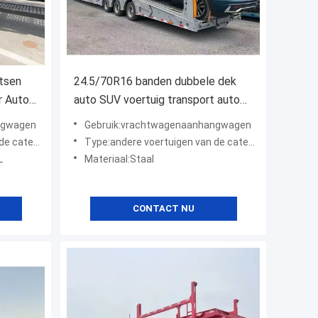
tsen
24.5/70R16 banden dubbele dek
r Auto
auto SUV voertuig transport auto
vervoerder vrachtwagen halve
ngwagen
Gebruik:vrachtwagenaanhangwagen
aanhanger
gorie "A"
Type:andere voertuigen van de categorie "A"
L
Materiaal:Staal
CONTACT NU