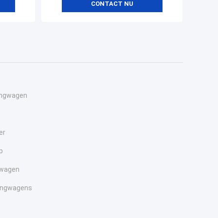
CONTACT NU
angwagen
er
p
gwagen
angwagens