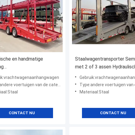
ische en handmatige
Staalwagentransporter Semi-
ng
met 2 of 3 assen Hydraulis
eckerwagentrailer voor het
wagentransporter met 12R2
ik:vrachtwagenaanhangwagen
Gebruik:vrachtwagenaanha
 van auto's
banden
dere voertuigen van de categorie "A"
Type:andere voertuigen van de cate
iaal:Staal
Materiaal:Staal
CONTACT NU
CONTACT NU