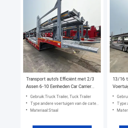
Transport auto's Efficiënt met 2/3
13/16 
Assen 6-10 Eenheden Car Carrier
Voertui
Trailer van Direct
voor he
Gebruik:Truck Trailer, Tuck Trailer
Gebrui
contain
Type:andere voertuigen van de categorie "A"
Type:an
Materiaal:Staal
Mater