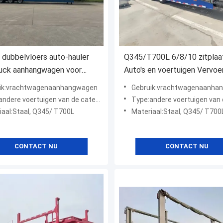
 dubbelvloers auto-hauler
Q345/T700L 6/8/10 zitplaa
ruck aanhangwagen voor
Auto's en voertuigen Vervoe
V/CUV/MPV vervoer
vervoerder Truck Halve
ik:vrachtwagenaanhangwagen
Gebruik:vrachtwagenaanha
aanhangwagen
dere voertuigen van de categorie "A"
Type:andere voertuigen van de cate
iaal:Staal, Q345/ T700L
Materiaal:Staal, Q345/ T700
CONTACT NU
CONTACT NU