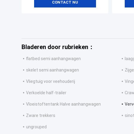
CONTACT NU
Bladeren door rubrieken：
flatbed semi aanhangwagen
laag
skelet semi aanhangwagen
Zijg
Vliegtuig voor veehouderij
Ving
Verkoelde half-trailer
Craw
Vloeistoftentank Halve aanhangwagen
Verv
Zware trekkers
sino
ungrouped