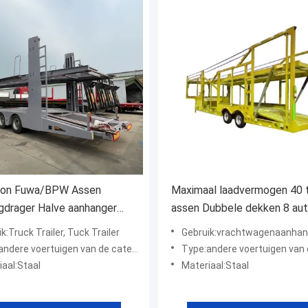
ton Fuwa/BPW Assen
Maximaal laadvermogen 40 
gdrager Halve aanhanger
assen Dubbele dekken 8 auto
t vervoer van auto's en
auto's Capaciteit Auto SUV
k:Truck Trailer, Tuck Trailer
Gebruik:vrachtwagenaanha
ers
Transport trailer
dere voertuigen van de categorie "A"
Type:andere voertuigen van de cate
iaal:Staal
Materiaal:Staal