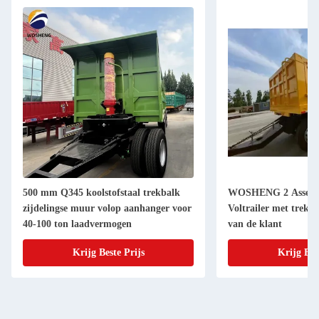
5 koolstofstaal trekbalk
WOSHENG 2 Assen vrachtvervoer
e muur volop aanhanger voor
Voltrailer met trekbalk en op verzoe
 laadvermogen
van de klant
Krijg Beste Prijs
Krijg Beste Prijs