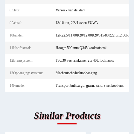
8Kleur:
Verzoek van de klant
9Achsel:
13/16 ton, 2/3/4 assen FUWA
10banden:
12R22.5/11.00R20/12.00R20/315/80R22.5/12.00R22.
11Hoofdstraal:
Hoogte 500 mm Q345 koolstofstaal
12Bremsysteem:
T30/30 veerremkamer 2 x 40L luchttanks
13Ophangingssysteem:
Mechanische/luchtophanging
14Functie:
Transport bulkcargo, graan, zand, steenkool enz.
Similar Products