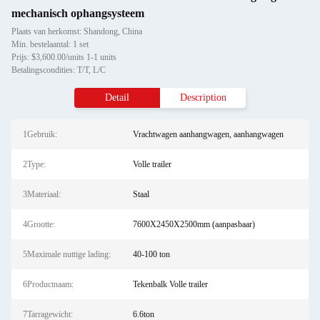
mechanisch ophangsysteem
Plaats van herkomst: Shandong, China
Min. bestelaantal: 1 set
Prijs: $3,600.00/units 1-1 units
Betalingscondities: T/T, L/C
Detail
Description
1Gebruik:
Vrachtwagen aanhangwagen, aanhangwagen
2Type:
Volle trailer
3Materiaal:
Staal
4Grootte:
7600X2450X2500mm (aanpasbaar)
5Maximale nuttige lading:
40-100 ton
6Productnaam:
Tekenbalk Volle trailer
7Tarragewicht:
6.6ton