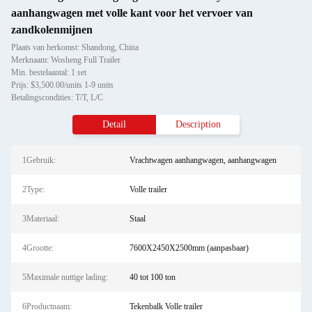
aanhangwagen met volle kant voor het vervoer van
zandkolenmijnen
Plaats van herkomst: Shandong, China
Merknaam: Wosheng Full Trailer
Min. bestelaantal: 1 set
Prijs: $3,500.00/units 1-9 units
Betalingscondities: T/T, L/C
Detail
Description
1Gebruik:
Vrachtwagen aanhangwagen, aanhangwagen
2Type:
Volle trailer
3Materiaal:
Staal
4Grootte:
7600X2450X2500mm (aanpasbaar)
5Maximale nuttige lading:
40 tot 100 ton
6Productnaam:
Tekenbalk Volle trailer