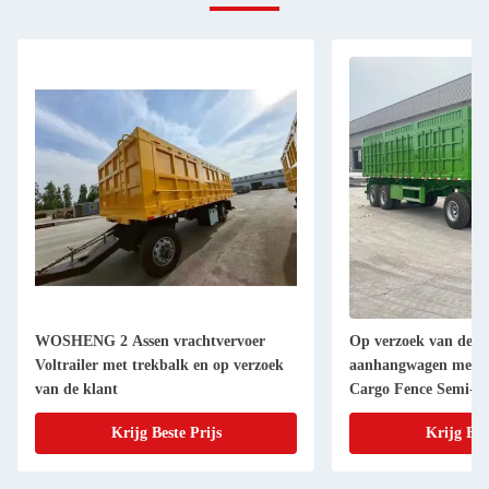
WOSHENG 2 Assen vrachtvervoer
Op verzoek van de kl
Voltrailer met trekbalk en op verzoek
aanhangwagen met 2 
van de klant
Cargo Fence Semi-tra
Krijg Beste Prijs
Krijg Bes