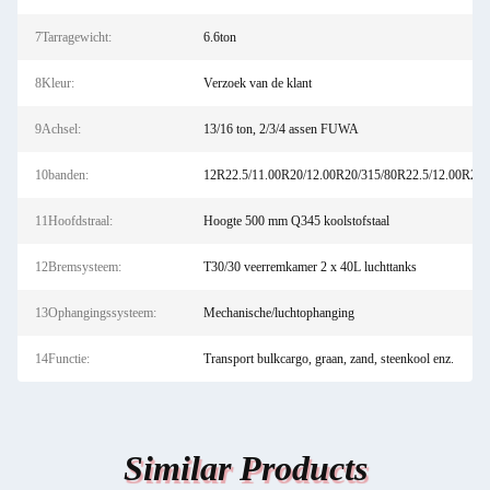
7Tarragewicht:
6.6ton
8Kleur:
Verzoek van de klant
9Achsel:
13/16 ton, 2/3/4 assen FUWA
10banden:
12R22.5/11.00R20/12.00R20/315/80R22.5/12.00R22.
11Hoofdstraal:
Hoogte 500 mm Q345 koolstofstaal
12Bremsysteem:
T30/30 veerremkamer 2 x 40L luchttanks
13Ophangingssysteem:
Mechanische/luchtophanging
14Functie:
Transport bulkcargo, graan, zand, steenkool enz.
Similar Products