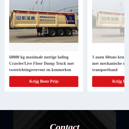
60000 kg maximale nuttige lading
3 assen 60tons kruip
Crawler/Live Floor Dump Truck met
met mechanische op
tweerichtingsvervoer en kenmerken
transportband
Krijg Beste Prijs
Krijg Bes
Contact