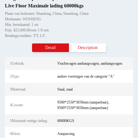
Live Floor Maximale lading 60000kgs
Plaats van herkomst: Shandong, China, Shandong, China
Merknaam: WOSHENG
Min. bestelaantal: 1 set
Prijs: $25,000.00/sets 1-9 sets
Betalingscondities: T/T, L/C
Detail
Description
1Gebruik:
Vrachtwagen aanhangwagen, aanhangwagen
2Type:
andere voertuigen van de categorie "A"
3Materiaal:
Staal, staal
9500*2550*3650mm (aanpasbaar),
4Grootte:
9500*2550*3650mm (aanpasbaar)
5Maximale nuttige lading:
60000KGS
6Kleur:
Aanpassing