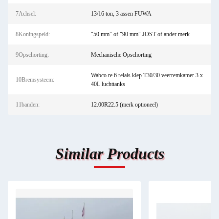
7Achsel:
13/16 ton, 3 assen FUWA
8Koningspeld:
"50 mm" of "90 mm" JOST of ander merk
9Opschorting:
Mechanische Opschorting
Wabco re 6 relais klep T30/30 veerremkamer 3 x
10Bremsysteem:
40L luchttanks
11banden:
12.00R22.5 (merk optioneel)
Similar Products